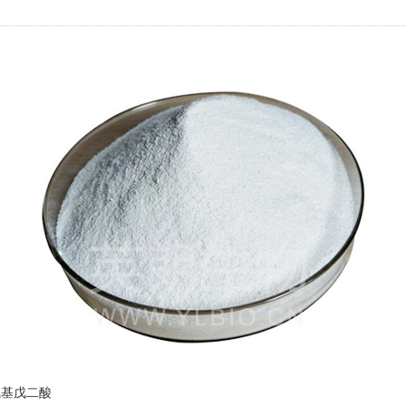
氨基戊二酸